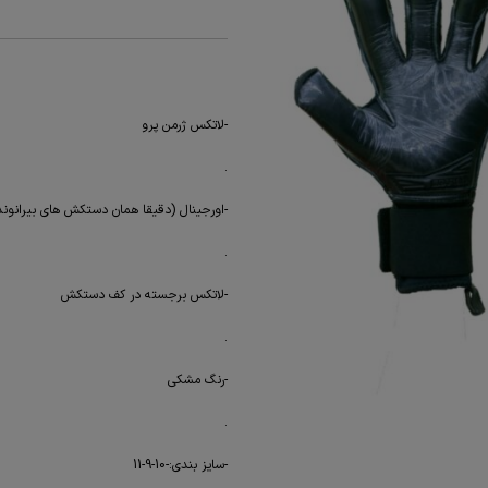
-لاتکس ژرمن پرو
.
-اورجینال (دقیقا همان دستکش های بیرانوند
.
-لاتکس برجسته در کف دستکش
.
-رنگ مشکی
.
-سایز بندی:-10-9-11