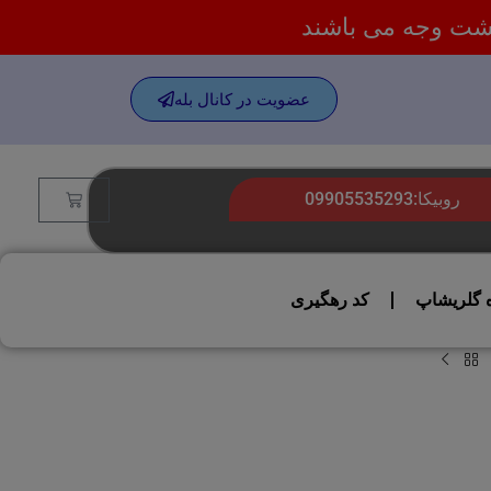
گشت وجه می باشند
عضویت در کانال بله
روبیکا:09905535293
ه گلریشاپ
کد رهگیری