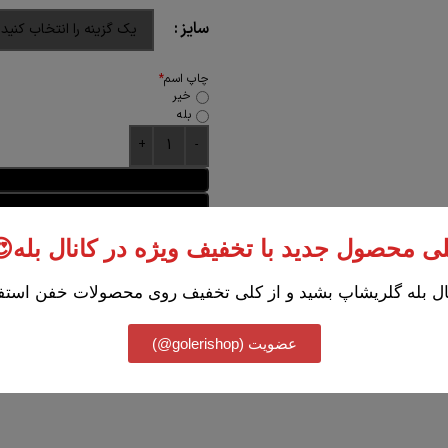
سایز
چاپ اسم
*
خیر
بله
Add to compare
راهنمای اندا
ی محصول جدید با تخفیف ویژه در کانال بله
ل بله گلریشاپ بشید و از کلی تخفیف روی محصولات خفن استفا
شناسه محصول:
نامعلوم
دسته:
دستکش دروازه بانی
,
راپتور
عضویت (golerishop@)
دنبال کنید: