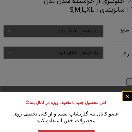
✅ جلوگیری از خراشیده شدن بدن
✅ سایزبندی : S,M,L,XL
سایز
رنگ
کلی محصول جدید با تخفیف ویژه در کانال بله😍
افزودن به سبد خرید
خرید کنید
عضو کانال بله گلریشاپ بشید و از کلی تخفیف روی
Add to compare
محصولات خفن استفاده کنید
شناسه محصول:
نامعلوم
دسته:
لباس دروازه بانی
,
مربیان