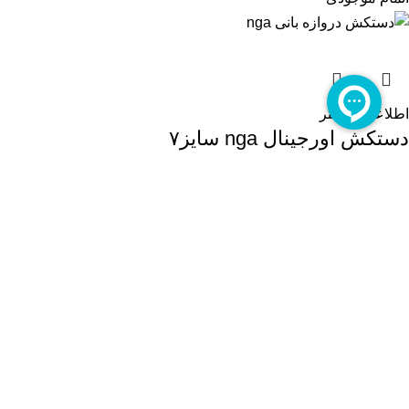
اطلاعات بیشتر
دستکش اورجینال nga سایز۷
دستکش سایز 8-7
تومان
790000
اتمام موجودی
اطلاعات بیشتر
رنگاد اورجینال سایز7